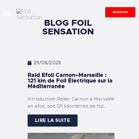
RÉSERVER
BLOG FOIL
SENSATION
ACCUEIL
EFOIL
OVERBOAT
29/06/2026
FLITE SCOOTER
Raid Efoil Carnon–Marseille :
ENTREPRISES &
121 km de Foil Électrique sur la
Méditerranée
ÉVÉNEMENTS
CONTACT
Introduction Relier Carnon à Marseille
BONS CADEAUX
en efoil, soit 121 kilomètres de foil…
BLOG
LIRE LA SUITE