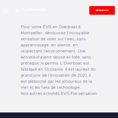
RÉSERVER
Pour votre EVG en Overboat à
ACCUEIL
Montpellier, découvrez l’incroyable
sensation de voler sur l’eau, sans
EFOIL
apprentissage, en silence, en
OVERBOAT
respectant l’environnement. Une
FLITE SCOOTER
activité d’avenir douce et folle, sans
prérequis ni permis. L’
ENTREPRISES &
Overboat
est
fabriqué en Occitanie. Il est lauréat du
ÉVÉNEMENTS
grand prix de l’innovation de 2021. Il
CONTACT
est plébiscité par les amoureux de la
BONS CADEAUX
mer et les fans de technologie.
BLOG
Nos
autres activités EVG
Foil sensation