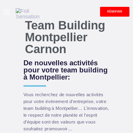
RÉSERVER
Team Building
Montpellier
ACCUEIL
Carnon
EFOIL
OVERBOAT
De nouvelles activités
FLITE SCOOTER
pour votre team building
ENTREPRISES &
à Montpellier:
ÉVÉNEMENTS
CONTACT
Vous recherchez de nouvelles activités
BONS CADEAUX
pour votre évènement d’entreprise, votre
BLOG
team building
à Montpellier… L’innovation,
le respect de notre planète et l’esprit
d’équipe sont des valeurs que vous
souhaitez promouvoir…